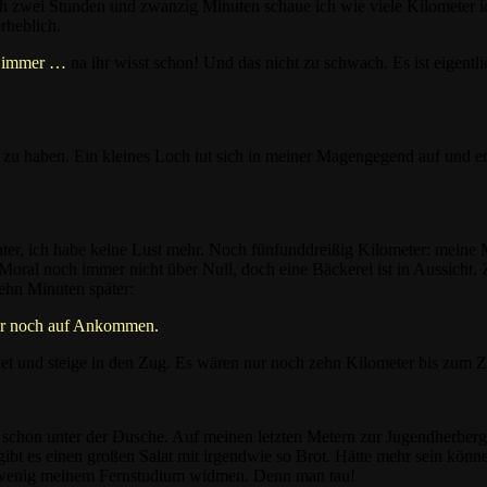
ch zwei Stunden und zwanzig Minuten schaue ich wie viele Kilometer ic
rheblich.
ch immer …
na ihr wisst schon! Und das nicht zu schwach. Es ist eigen
 zu haben. Ein kleines Loch tut sich in meiner Magengegend auf und en
er, ich habe keine Lust mehr. Noch fünfunddreißig Kilometer: meine Mo
oral noch immer nicht über Null, doch eine Bäckerei ist in Aussich
hn Minuten später:
nur noch auf Ankommen.
cket und steige in den Zug. Es wären nur noch zehn Kilometer bis zum
t schon unter der Dusche. Auf meinen letzten Metern zur Jugendherbe
 es einen großen Salat mit irgendwie so Brot. Hätte mehr sein können
in wenig meinem Fernstudium widmen. Denn man tau!