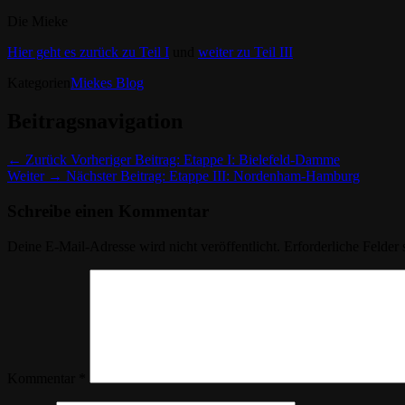
Die Mieke
Hier geht es zurück zu Teil I
und
weiter zu Teil III
Kategorien
Miekes Blog
Beitragsnavigation
← Zurück
Vorheriger Beitrag:
Etappe I: Bielefeld-Damme
Weiter →
Nächster Beitrag:
Etappe III: Nordenham-Hamburg
Schreibe einen Kommentar
Deine E-Mail-Adresse wird nicht veröffentlicht.
Erforderliche Felder 
Kommentar
*