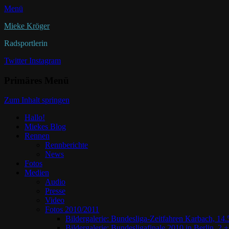
Menü
Mieke Kröger
Radsportlerin
Twitter
Instagram
Primäres Menü
Zum Inhalt springen
Hallo!
Miekes Blog
Rennen
Rennberichte
News
Fotos
Medien
Audio
Presse
Video
Fotos 2010/2011
Bildergalerie: Bundesliga-Zeitfahren Karbach, 14.
Bildergalerie: Bundesligafinale 2010 in Berlin, 2.