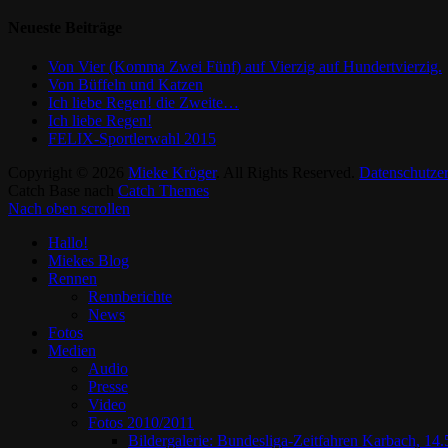
Neueste Beiträge
Von Vier (Komma Zwei Fünf) auf Vierzig auf Hundertvierzig.
Von Büffeln und Katzen
Ich liebe Regen! die Zweite…
Ich liebe Regen!
FELIX-Sportlerwahl 2015
Copyright © 2026
Mieke Kröger
. All Rights Reserved.
Datenschutze
Catch Base nach
Catch Themes
Nach oben scrollen
Hallo!
Miekes Blog
Rennen
Rennberichte
News
Fotos
Medien
Audio
Presse
Video
Fotos 2010/2011
Bildergalerie: Bundesliga-Zeitfahren Karbach, 14.