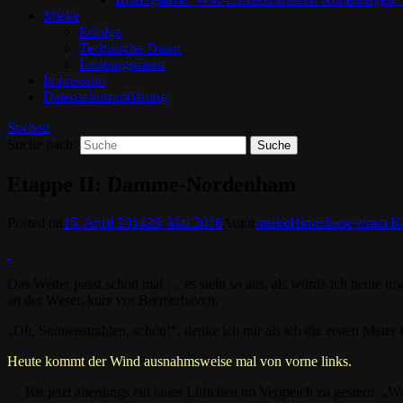
Mieke
Erfolge
Technische Daten
Leistungsdaten
Impressum
Datenschutzerklärung
Suchen
Suche nach:
Etappe II: Damme-Nordenham
Posted on
15. April 2014
28. Mai 2016
Autor
mieke
Hinterlasse einen 
Das Wetter passt schon mal … es sieht so aus, als würde ich heute 
an der Weser, kurz vor Bremerhaven.
„Oh, Sonnenstrahlen, schön!“, denke ich mir als ich die ersten Meter
Heute kommt der Wind ausnahmsweise mal von vorne links.
Bis jetzt allerdings ein laues Lüftchen im Vergleich zu gestern.