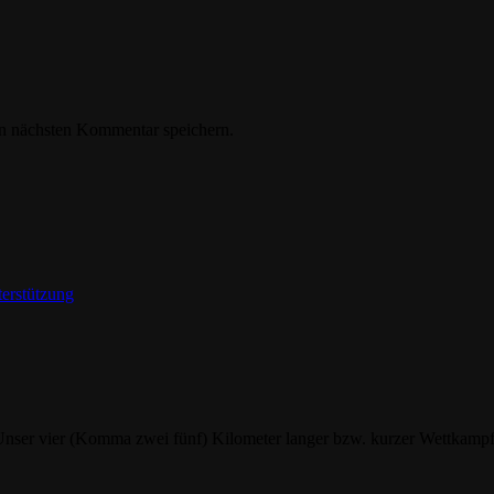
n nächsten Kommentar speichern.
terstützung
nser vier (Komma zwei fünf) Kilometer langer bzw. kurzer Wettkampf li