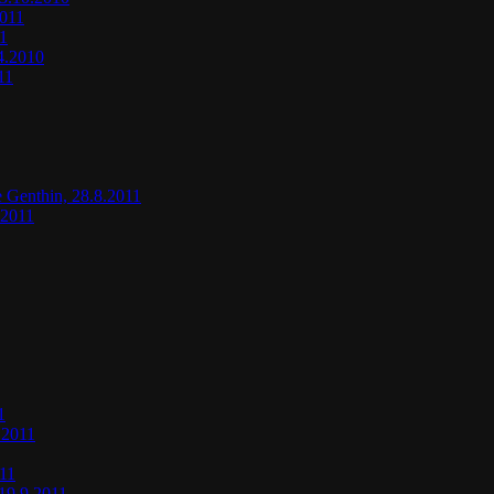
2011
11
.4.2010
11
e Genthin, 28.8.2011
.2011
1
.2011
011
19.9.2011