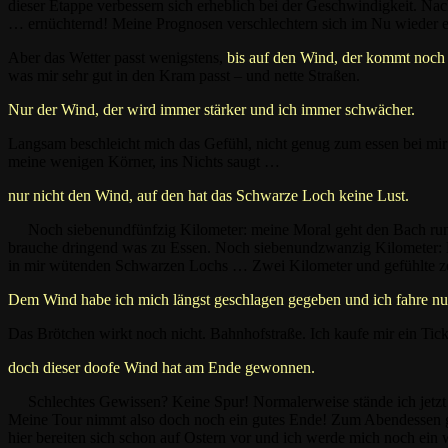
dieser Etappe verbessern sich erheblich bei der Geschwindigkeit. Na
… ernüchternd! Meine Prognosen verschlechtern sich im Nu wieder e
Aber das Wetter passt wenigstens,
bis auf den Wind, der kommt no
was mir sehr gut in den Kram passt – und nette Straßen.
Nur der Wind, der wird immer stärker und ich immer schwächer.
Langsam beschleicht mich das Gefühl, nicht genug zum essen bei mir
meine wenigen Körner, ins Nichts saugt …
nur nicht den Wind, auf den hat das Schwarze Loch keine Lust.
Noch siebenundfünfzig Kilometer: meine Moral geht den Bach runt
brauche dringend was zu Essen. Noch siebenundzwanzig Kilometer: M
in mir wütenden Schwarzen Lochs … Zwei Kilometer und gefühlte ze
Dem Wind habe ich mich längst geschlagen gegeben und ich fahre 
Das Brötchen wirkt noch nicht. Bahnhofstraße. Ich kaufe mir ein Ti
doch dieser doofe Wind hat am Ende gewonnen.
Schlechtes Gewissen? Keine Spur! Normalerweise stände ich jetz
Meine Tour nimmt also doch noch ein gutes Ende! Zum Abendessen gibt
hier bereiten sich schon auf Ostern vor und ich werde mich noch e