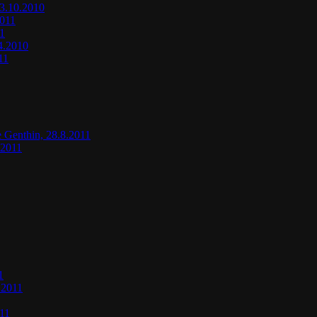
+3.10.2010
2011
11
.4.2010
11
e Genthin, 28.8.2011
.2011
1
.2011
011