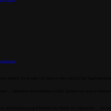
Kommentar
trocken bleiben. Es ist zehn Uhr und ich rolle vom Hof der Jugendher
 fahre … irgendwie ein komisches Gefühl. Damme sah noch so heimisch a
 „Wow, siebenundzwanzig Kilometer pro Stunde im Gegenwind … das habe