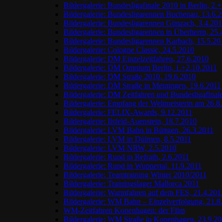
Bildergalerie: Bundesligafinale 2010 in Berlin, 2.
Bildergalerie: Bundesligarennen Buchenau, 13.6.
Bildergalerie: Bundesligarennen Günzach, 3.4.20
Bildergalerie: Bundesligarennen in Überherrn, 25
Bildergalerie: Bundesligarennen Karbach, 15.5.20
Bildergalerie: Cologne Classic, 24.5.2010
Bildergalerie: DM Einzelzeitfahren, 27.6.2010
Bildergalerie: DM Omnium Berlin, 1.+2.10.2011
Bildergalerie: DM Straße 2010, 19.6.2010
Bildergalerie: DM Straße in Meiningen, 19.6.2011
Bildergalerie: DM Zeitfahren und Bundesligafinal
Bildergalerie: Empfang der Weltmeisterin am 26.8
Bildergalerie: FELIX-Awards, 9.12.2011
Bildergalerie: Ilsfeld-Auenstein, 18.7.2010
Bildergalerie: LVM Bahn in Büttgen, 26.3.2011
Bildergalerie: LVM in Dülmen, 8.5.2011
Bildergalerie: LVM NRW, 2.5.2010
Bildergalerie: Rund in Refrath, 2.6.2011
Bildergalerie: Rund in Wuppertal, 11.9.2011
Bildergalerie: Teamtraining Winter 2010/2011
Bildergalerie: Trainingslager Mallorca 2011
Bildergalerie: Warmfahren auf dem FES, 21.4.201
Bildergalerie: WM Bahn – Einzelverfolgung, 21.8
WM-Zeitfahren Kopenhagen: der Film
Bildergalerie: WM Straße in Kopenhagen, 23.9.2