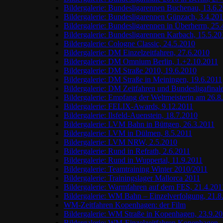
Bildergalerie: Bundesligarennen Buchenau, 13.6.
Bildergalerie: Bundesligarennen Günzach, 3.4.20
Bildergalerie: Bundesligarennen in Überherrn, 25
Bildergalerie: Bundesligarennen Karbach, 15.5.20
Bildergalerie: Cologne Classic, 24.5.2010
Bildergalerie: DM Einzelzeitfahren, 27.6.2010
Bildergalerie: DM Omnium Berlin, 1.+2.10.2011
Bildergalerie: DM Straße 2010, 19.6.2010
Bildergalerie: DM Straße in Meiningen, 19.6.2011
Bildergalerie: DM Zeitfahren und Bundesligafinal
Bildergalerie: Empfang der Weltmeisterin am 26.8
Bildergalerie: FELIX-Awards, 9.12.2011
Bildergalerie: Ilsfeld-Auenstein, 18.7.2010
Bildergalerie: LVM Bahn in Büttgen, 26.3.2011
Bildergalerie: LVM in Dülmen, 8.5.2011
Bildergalerie: LVM NRW, 2.5.2010
Bildergalerie: Rund in Refrath, 2.6.2011
Bildergalerie: Rund in Wuppertal, 11.9.2011
Bildergalerie: Teamtraining Winter 2010/2011
Bildergalerie: Trainingslager Mallorca 2011
Bildergalerie: Warmfahren auf dem FES, 21.4.201
Bildergalerie: WM Bahn – Einzelverfolgung, 21.8
WM-Zeitfahren Kopenhagen: der Film
Bildergalerie: WM Straße in Kopenhagen, 23.9.2
Bildergalerie: WM-Einzelzeitfahren Kopenhagen, 