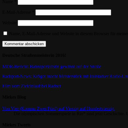
Name
*
E-Mail-Adresse
*
Website
Name, E-Mail-Adresse und Website in diesem Browser für meine
Deutsche Straßenmeisterin 2016!
MDR-Bericht: Bahnspezialistin gewinnt auf der Straße
Radsport-News: Kröger macht Meisterstück mit lautstarker Radio-Un
Film vom Zieleinlauf bei Radnet
Miekes Blog
Von Vier (Komma Zwei Fünf) auf Vierzig auf Hundertvierzig.
Die olympischen Sommerspiele in Rio* sind jetzt Geschichte. U
Miekes Tweets