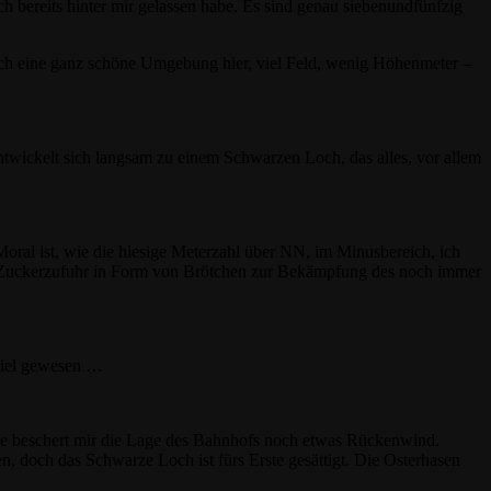
h bereits hinter mir gelassen habe. Es sind genau siebenundfünfzig
tlich eine ganz schöne Umgebung hier, viel Feld, wenig Höhenmeter –
twickelt sich langsam zu einem Schwarzen Loch, das alles, vor allem
ral ist, wie die hiesige Meterzahl über NN, im Minusbereich, ich
t. Zuckerzufuhr in Form von Brötchen zur Bekämpfung des noch immer
 Ziel gewesen …
rge beschert mir die Lage des Bahnhofs noch etwas Rückenwind.
, doch das Schwarze Loch ist fürs Erste gesättigt. Die Osterhasen