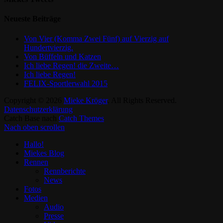
Neueste Beiträge
Von Vier (Komma Zwei Fünf) auf Vierzig auf
Hundertvierzig.
Von Büffeln und Katzen
Ich liebe Regen! die Zweite…
Ich liebe Regen!
FELIX-Sportlerwahl 2015
Copyright © 2026
Mieke Kröger
. All Rights Reserved.
Datenschutzerklärung
Catch Base nach
Catch Themes
Nach oben scrollen
Hallo!
Miekes Blog
Rennen
Rennberichte
News
Fotos
Medien
Audio
Presse