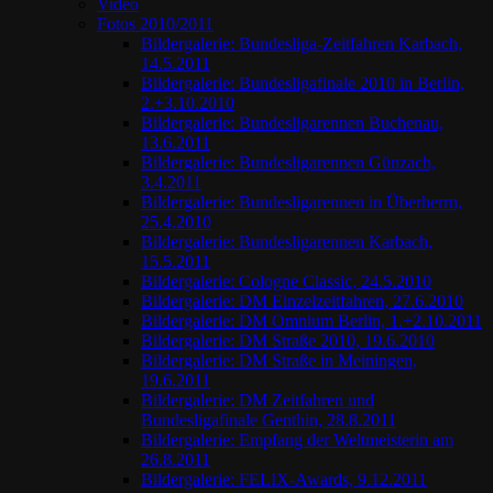
Video
Fotos 2010/2011
Bildergalerie: Bundesliga-Zeitfahren Karbach,
14.5.2011
Bildergalerie: Bundesligafinale 2010 in Berlin,
2.+3.10.2010
Bildergalerie: Bundesligarennen Buchenau,
13.6.2011
Bildergalerie: Bundesligarennen Günzach,
3.4.2011
Bildergalerie: Bundesligarennen in Überherrn,
25.4.2010
Bildergalerie: Bundesligarennen Karbach,
15.5.2011
Bildergalerie: Cologne Classic, 24.5.2010
Bildergalerie: DM Einzelzeitfahren, 27.6.2010
Bildergalerie: DM Omnium Berlin, 1.+2.10.2011
Bildergalerie: DM Straße 2010, 19.6.2010
Bildergalerie: DM Straße in Meiningen,
19.6.2011
Bildergalerie: DM Zeitfahren und
Bundesligafinale Genthin, 28.8.2011
Bildergalerie: Empfang der Weltmeisterin am
26.8.2011
Bildergalerie: FELIX-Awards, 9.12.2011