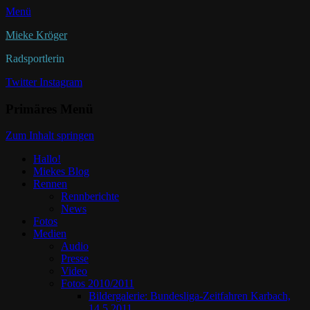
Menü
Mieke Kröger
Radsportlerin
Twitter
Instagram
Primäres Menü
Zum Inhalt springen
Hallo!
Miekes Blog
Rennen
Rennberichte
News
Fotos
Medien
Audio
Presse
Video
Fotos 2010/2011
Bildergalerie: Bundesliga-Zeitfahren Karbach,
14.5.2011