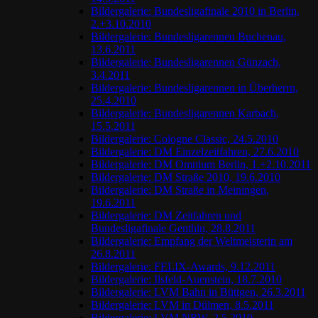
Bildergalerie: Bundesligafinale 2010 in Berlin,
2.+3.10.2010
Bildergalerie: Bundesligarennen Buchenau,
13.6.2011
Bildergalerie: Bundesligarennen Günzach,
3.4.2011
Bildergalerie: Bundesligarennen in Überherrn,
25.4.2010
Bildergalerie: Bundesligarennen Karbach,
15.5.2011
Bildergalerie: Cologne Classic, 24.5.2010
Bildergalerie: DM Einzelzeitfahren, 27.6.2010
Bildergalerie: DM Omnium Berlin, 1.+2.10.2011
Bildergalerie: DM Straße 2010, 19.6.2010
Bildergalerie: DM Straße in Meiningen,
19.6.2011
Bildergalerie: DM Zeitfahren und
Bundesligafinale Genthin, 28.8.2011
Bildergalerie: Empfang der Weltmeisterin am
26.8.2011
Bildergalerie: FELIX-Awards, 9.12.2011
Bildergalerie: Ilsfeld-Auenstein, 18.7.2010
Bildergalerie: LVM Bahn in Büttgen, 26.3.2011
Bildergalerie: LVM in Dülmen, 8.5.2011
Bildergalerie: LVM NRW, 2.5.2010