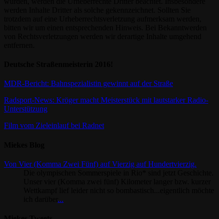
wurden, werden die Urheberrechte Dritter beachtet. Insbesondere
werden Inhalte Dritter als solche gekennzeichnet. Sollten Sie
trotzdem auf eine Urheberrechtsverletzung aufmerksam werden,
bitten wir um einen entsprechenden Hinweis. Bei Bekanntwerden
von Rechtsverletzungen werden wir derartige Inhalte umgehend
entfernen.
Deutsche Straßenmeisterin 2016!
MDR-Bericht: Bahnspezialistin gewinnt auf der Straße
Radsport-News: Kröger macht Meisterstück mit lautstarker Radio-
Unterstützung
Film vom Zieleinlauf bei Radnet
Miekes Blog
Von Vier (Komma Zwei Fünf) auf Vierzig auf Hundertvierzig.
Die olympischen Sommerspiele in Rio* sind jetzt Geschichte.
Unser vier (Komma zwei fünf) Kilometer langer bzw. kurzer
Wettkampf lief leider nicht so bombastisch...eigentlich möchte
ich darüber
...
Miekes Tweets