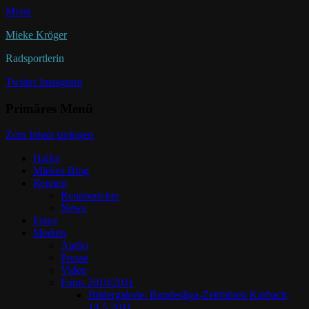
Menü
Mieke Kröger
Radsportlerin
Twitter
Instagram
Primäres Menü
Zum Inhalt springen
Hallo!
Miekes Blog
Rennen
Rennberichte
News
Fotos
Medien
Audio
Presse
Video
Fotos 2010/2011
Bildergalerie: Bundesliga-Zeitfahren Karbach,
14.5.2011