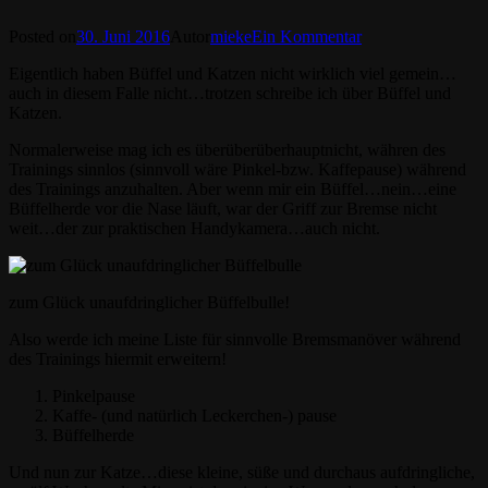
Posted on
30. Juni 2016
Autor
mieke
Ein Kommentar
Eigentlich haben Büffel und Katzen nicht wirklich viel gemein…
auch in diesem Falle nicht…trotzen schreibe ich über Büffel und
Katzen.
Normalerweise mag ich es überüberüberhauptnicht, währen des
Trainings sinnlos (sinnvoll wäre Pinkel-bzw. Kaffepause) während
des Trainings anzuhalten. Aber wenn mir ein Büffel…nein…eine
Büffelherde vor die Nase läuft, war der Griff zur Bremse nicht
weit…der zur praktischen Handykamera…auch nicht.
zum Glück unaufdringlicher Büffelbulle!
Also werde ich meine Liste für sinnvolle Bremsmanöver während
des Trainings hiermit erweitern!
Pinkelpause
Kaffe- (und natürlich Leckerchen-) pause
Büffelherde
Und nun zur Katze…diese kleine, süße und durchaus aufdringliche,