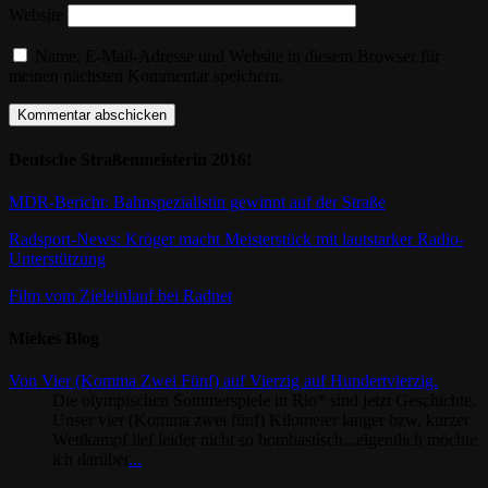
Website
Name, E-Mail-Adresse und Website in diesem Browser für
meinen nächsten Kommentar speichern.
Deutsche Straßenmeisterin 2016!
MDR-Bericht: Bahnspezialistin gewinnt auf der Straße
Radsport-News: Kröger macht Meisterstück mit lautstarker Radio-
Unterstützung
Film vom Zieleinlauf bei Radnet
Miekes Blog
Von Vier (Komma Zwei Fünf) auf Vierzig auf Hundertvierzig.
Die olympischen Sommerspiele in Rio* sind jetzt Geschichte.
Unser vier (Komma zwei fünf) Kilometer langer bzw. kurzer
Wettkampf lief leider nicht so bombastisch...eigentlich möchte
ich darüber
...