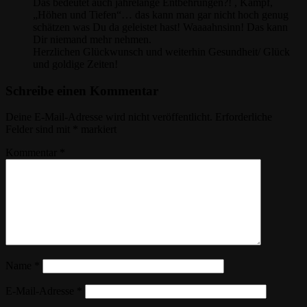
Das bedeutet auch jahrelange Entbehrungen?! , Kampf,
„Höhen und Tiefen“… das kann man gar nicht hoch genug
schätzen was Du da geleistet hast! Waaaahnsinn! Das kann
Dir niemand mehr nehmen.
Herzlichen Glückwunsch und weiterhin Gesundheit/ Glück
und goldige Zeiten!
Schreibe einen Kommentar
Deine E-Mail-Adresse wird nicht veröffentlicht.
Erforderliche
Felder sind mit
*
markiert
Kommentar
*
Name
*
E-Mail-Adresse
*