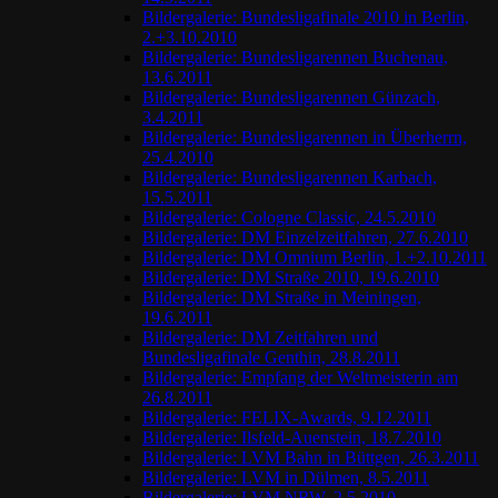
Bildergalerie: Bundesligafinale 2010 in Berlin,
2.+3.10.2010
Bildergalerie: Bundesligarennen Buchenau,
13.6.2011
Bildergalerie: Bundesligarennen Günzach,
3.4.2011
Bildergalerie: Bundesligarennen in Überherrn,
25.4.2010
Bildergalerie: Bundesligarennen Karbach,
15.5.2011
Bildergalerie: Cologne Classic, 24.5.2010
Bildergalerie: DM Einzelzeitfahren, 27.6.2010
Bildergalerie: DM Omnium Berlin, 1.+2.10.2011
Bildergalerie: DM Straße 2010, 19.6.2010
Bildergalerie: DM Straße in Meiningen,
19.6.2011
Bildergalerie: DM Zeitfahren und
Bundesligafinale Genthin, 28.8.2011
Bildergalerie: Empfang der Weltmeisterin am
26.8.2011
Bildergalerie: FELIX-Awards, 9.12.2011
Bildergalerie: Ilsfeld-Auenstein, 18.7.2010
Bildergalerie: LVM Bahn in Büttgen, 26.3.2011
Bildergalerie: LVM in Dülmen, 8.5.2011
Bildergalerie: LVM NRW, 2.5.2010