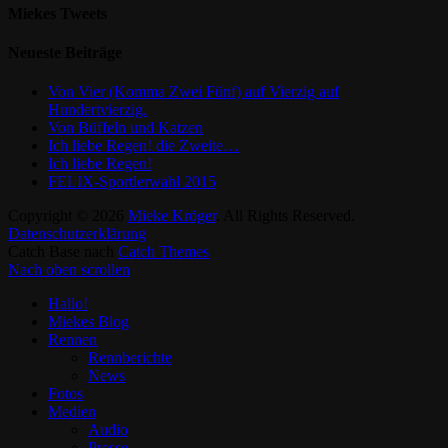
Miekes Tweets
Neueste Beiträge
Von Vier (Komma Zwei Fünf) auf Vierzig auf
Hundertvierzig.
Von Büffeln und Katzen
Ich liebe Regen! die Zweite…
Ich liebe Regen!
FELIX-Sportlerwahl 2015
Copyright © 2026
Mieke Kröger
. All Rights Reserved.
Datenschutzerklärung
Catch Base nach
Catch Themes
Nach oben scrollen
Hallo!
Miekes Blog
Rennen
Rennberichte
News
Fotos
Medien
Audio
Presse