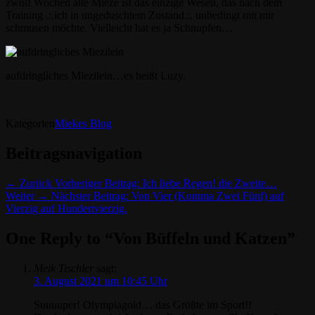
zwölf Wochen alte Mieze ist das einzige Wesen, das nach dem
Training .:.ich in ungeduschtem Zustand.:. unbedingt mit mir
schmusen möchte. Vielleicht hat es ja Schnupfen…
aufdringliches Miezilein…es heißt Luzy.
Kategorien
Miekes Blog
Beitragsnavigation
← Zurück
Vorheriger Beitrag:
Ich liebe Regen! die Zweite…
Weiter →
Nächster Beitrag:
Von Vier (Komma Zwei Fünf) auf
Vierzig auf Hundertvierzig.
One Reply to “Von Büffeln und Katzen”
Meik Tischler
sagt:
3. August 2021 um 10:45 Uhr
Suuuuper! Olympiagold… das Größte im Sport!!