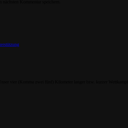
n nächsten Kommentar speichern.
terstützung
nser vier (Komma zwei fünf) Kilometer langer bzw. kurzer Wettkampf li