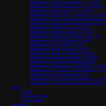
Bildergalerie: DM Einzelzeitfahren, 27.6.2010
Bildergalerie: DM Omnium Berlin, 1.+2.10.2011
Bildergalerie: DM Straße 2010, 19.6.2010
Bildergalerie: DM Straße in Meiningen, 19.6.2011
Bildergalerie: DM Zeitfahren und Bundesligafinal
Bildergalerie: Empfang der Weltmeisterin am 26.8
Bildergalerie: FELIX-Awards, 9.12.2011
Bildergalerie: Ilsfeld-Auenstein, 18.7.2010
Bildergalerie: LVM Bahn in Büttgen, 26.3.2011
Bildergalerie: LVM in Dülmen, 8.5.2011
Bildergalerie: LVM NRW, 2.5.2010
Bildergalerie: Rund in Refrath, 2.6.2011
Bildergalerie: Rund in Wuppertal, 11.9.2011
Bildergalerie: Teamtraining Winter 2010/2011
Bildergalerie: Trainingslager Mallorca 2011
Bildergalerie: Warmfahren auf dem FES, 21.4.201
Bildergalerie: WM Bahn – Einzelverfolgung, 21.8
WM-Zeitfahren Kopenhagen: der Film
Bildergalerie: WM Straße in Kopenhagen, 23.9.2
Bildergalerie: WM-Einzelzeitfahren Kopenhagen, 
Mieke
Erfolge
Technische Daten
Leistungsdaten
Impressum