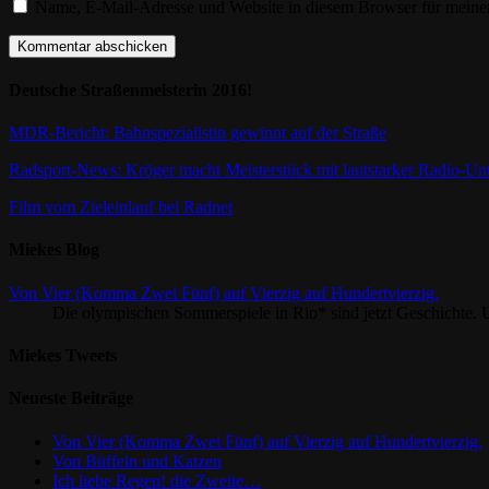
Name, E-Mail-Adresse und Website in diesem Browser für meine
Deutsche Straßenmeisterin 2016!
MDR-Bericht: Bahnspezialistin gewinnt auf der Straße
Radsport-News: Kröger macht Meisterstück mit lautstarker Radio-Un
Film vom Zieleinlauf bei Radnet
Miekes Blog
Von Vier (Komma Zwei Fünf) auf Vierzig auf Hundertvierzig.
Die olympischen Sommerspiele in Rio* sind jetzt Geschichte. U
Miekes Tweets
Neueste Beiträge
Von Vier (Komma Zwei Fünf) auf Vierzig auf Hundertvierzig.
Von Büffeln und Katzen
Ich liebe Regen! die Zweite…