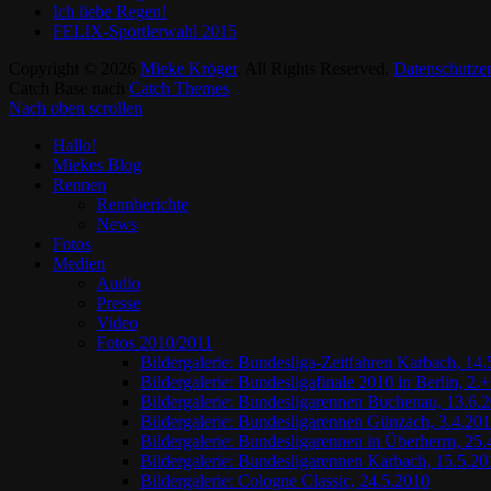
Ich liebe Regen!
FELIX-Sportlerwahl 2015
Copyright © 2026
Mieke Kröger
. All Rights Reserved.
Datenschutze
Catch Base nach
Catch Themes
Nach oben scrollen
Hallo!
Miekes Blog
Rennen
Rennberichte
News
Fotos
Medien
Audio
Presse
Video
Fotos 2010/2011
Bildergalerie: Bundesliga-Zeitfahren Karbach, 14.
Bildergalerie: Bundesligafinale 2010 in Berlin, 2.
Bildergalerie: Bundesligarennen Buchenau, 13.6.
Bildergalerie: Bundesligarennen Günzach, 3.4.20
Bildergalerie: Bundesligarennen in Überherrn, 25
Bildergalerie: Bundesligarennen Karbach, 15.5.20
Bildergalerie: Cologne Classic, 24.5.2010