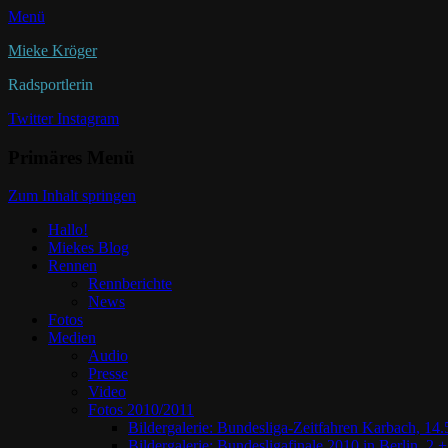
Menü
Mieke Kröger
Radsportlerin
Twitter
Instagram
Primäres Menü
Zum Inhalt springen
Hallo!
Miekes Blog
Rennen
Rennberichte
News
Fotos
Medien
Audio
Presse
Video
Fotos 2010/2011
Bildergalerie: Bundesliga-Zeitfahren Karbach, 14.
Bildergalerie: Bundesligafinale 2010 in Berlin, 2.