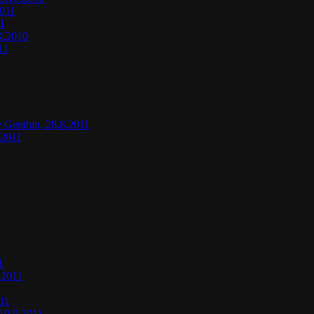
2011
11
.4.2010
11
e Genthin, 28.8.2011
.2011
1
.2011
011
19.9.2011