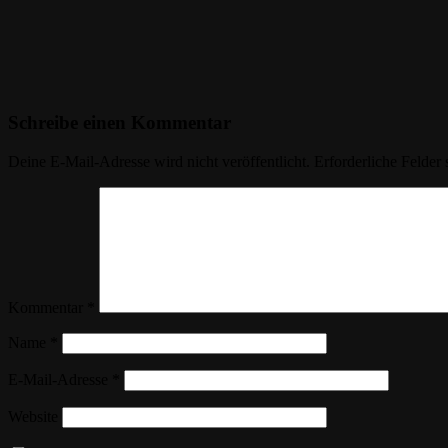
Schreibe einen Kommentar
Deine E-Mail-Adresse wird nicht veröffentlicht.
Erforderliche Felder 
Kommentar
*
Name
*
E-Mail-Adresse
*
Website