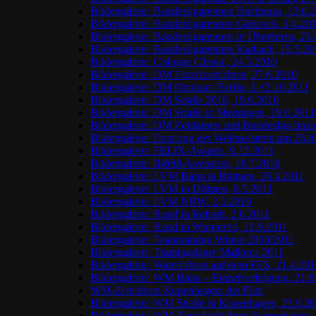
Bildergalerie: Bundesligarennen Buchenau, 13.6.
Bildergalerie: Bundesligarennen Günzach, 3.4.20
Bildergalerie: Bundesligarennen in Überherrn, 25
Bildergalerie: Bundesligarennen Karbach, 15.5.20
Bildergalerie: Cologne Classic, 24.5.2010
Bildergalerie: DM Einzelzeitfahren, 27.6.2010
Bildergalerie: DM Omnium Berlin, 1.+2.10.2011
Bildergalerie: DM Straße 2010, 19.6.2010
Bildergalerie: DM Straße in Meiningen, 19.6.2011
Bildergalerie: DM Zeitfahren und Bundesligafinal
Bildergalerie: Empfang der Weltmeisterin am 26.8
Bildergalerie: FELIX-Awards, 9.12.2011
Bildergalerie: Ilsfeld-Auenstein, 18.7.2010
Bildergalerie: LVM Bahn in Büttgen, 26.3.2011
Bildergalerie: LVM in Dülmen, 8.5.2011
Bildergalerie: LVM NRW, 2.5.2010
Bildergalerie: Rund in Refrath, 2.6.2011
Bildergalerie: Rund in Wuppertal, 11.9.2011
Bildergalerie: Teamtraining Winter 2010/2011
Bildergalerie: Trainingslager Mallorca 2011
Bildergalerie: Warmfahren auf dem FES, 21.4.201
Bildergalerie: WM Bahn – Einzelverfolgung, 21.8
WM-Zeitfahren Kopenhagen: der Film
Bildergalerie: WM Straße in Kopenhagen, 23.9.2
Bildergalerie: WM-Einzelzeitfahren Kopenhagen, 