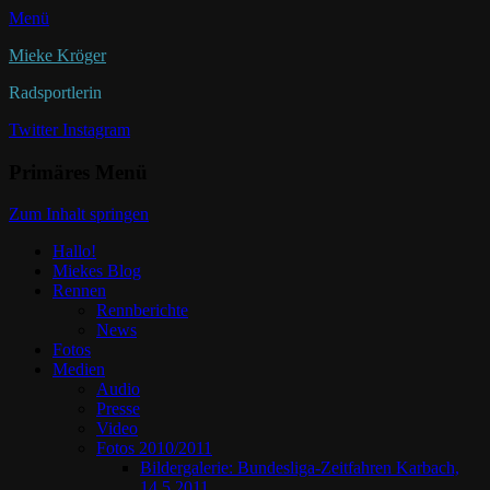
Menü
Mieke Kröger
Radsportlerin
Twitter
Instagram
Primäres Menü
Zum Inhalt springen
Hallo!
Miekes Blog
Rennen
Rennberichte
News
Fotos
Medien
Audio
Presse
Video
Fotos 2010/2011
Bildergalerie: Bundesliga-Zeitfahren Karbach,
14.5.2011