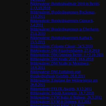
Bildergalerie: Bundesligafinale 2010 in Berlin,
2.+3.10.2010
Bildergalerie: Bundesligarennen Buchenau,
13.6.2011
Bildergalerie: Bundesligarennen Günzach,
3.4.2011
Bildergalerie: Bundesligarennen in Überherrn,
25.4.2010
Bildergalerie: Bundesligarennen Karbach,
15.5.2011
Bildergalerie: Cologne Classic, 24.5.2010
Bildergalerie: DM Einzelzeitfahren, 27.6.2010
Bildergalerie: DM Omnium Berlin, 1.+2.10.2011
Bildergalerie: DM Straße 2010, 19.6.2010
Bildergalerie: DM Straße in Meiningen,
19.6.2011
Bildergalerie: DM Zeitfahren und
Bundesligafinale Genthin, 28.8.2011
Bildergalerie: Empfang der Weltmeisterin am
26.8.2011
Bildergalerie: FELIX-Awards, 9.12.2011
Bildergalerie: Ilsfeld-Auenstein, 18.7.2010
Bildergalerie: LVM Bahn in Büttgen, 26.3.2011
Bildergalerie: LVM in Dülmen, 8.5.2011
Bildergalerie: LVM NRW, 2.5.2010