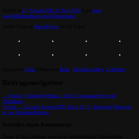
Posted on
22. August 2012
31. Mai 2016
Autor
mani
wollner
Hinterlasse einen Kommentar
Vielen Dank an
René Penno
für die Fotos!
Kategorien
Fotos
Schlagworte
Bahn
,
Meisterschaften
,
Zeitfahren
Beitragsnavigation
← Zurück
Vorheriger Beitrag:
Fotos: Europameisterschaft
Zeitfahren
Weiter →
Nächster Beitrag:
DM Bahn 2012 – Deutsche Meisterin
in der Einzelverfolgung
Schreibe einen Kommentar
Deine E-Mail-Adresse wird nicht veröffentlicht.
Erforderliche