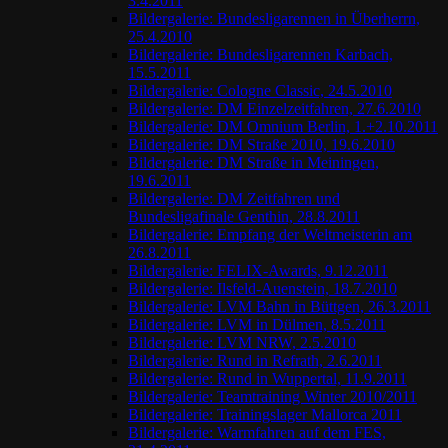
3.4.2011
Bildergalerie: Bundesligarennen in Überherrn,
25.4.2010
Bildergalerie: Bundesligarennen Karbach,
15.5.2011
Bildergalerie: Cologne Classic, 24.5.2010
Bildergalerie: DM Einzelzeitfahren, 27.6.2010
Bildergalerie: DM Omnium Berlin, 1.+2.10.2011
Bildergalerie: DM Straße 2010, 19.6.2010
Bildergalerie: DM Straße in Meiningen,
19.6.2011
Bildergalerie: DM Zeitfahren und
Bundesligafinale Genthin, 28.8.2011
Bildergalerie: Empfang der Weltmeisterin am
26.8.2011
Bildergalerie: FELIX-Awards, 9.12.2011
Bildergalerie: Ilsfeld-Auenstein, 18.7.2010
Bildergalerie: LVM Bahn in Büttgen, 26.3.2011
Bildergalerie: LVM in Dülmen, 8.5.2011
Bildergalerie: LVM NRW, 2.5.2010
Bildergalerie: Rund in Refrath, 2.6.2011
Bildergalerie: Rund in Wuppertal, 11.9.2011
Bildergalerie: Teamtraining Winter 2010/2011
Bildergalerie: Trainingslager Mallorca 2011
Bildergalerie: Warmfahren auf dem FES,