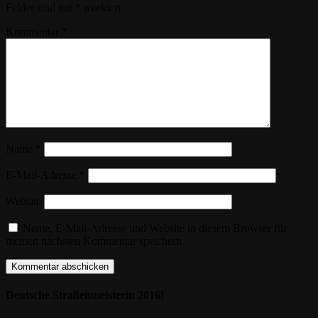
Felder sind mit
*
markiert
Kommentar
*
Name
*
E-Mail-Adresse
*
Website
Name, E-Mail-Adresse und Website in diesem Browser für
meinen nächsten Kommentar speichern.
Deutsche Straßenmeisterin 2016!