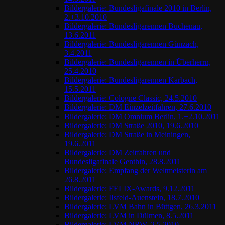
Bildergalerie: Bundesligafinale 2010 in Berlin,
2.+3.10.2010
Bildergalerie: Bundesligarennen Buchenau,
13.6.2011
Bildergalerie: Bundesligarennen Günzach,
3.4.2011
Bildergalerie: Bundesligarennen in Überherrn,
25.4.2010
Bildergalerie: Bundesligarennen Karbach,
15.5.2011
Bildergalerie: Cologne Classic, 24.5.2010
Bildergalerie: DM Einzelzeitfahren, 27.6.2010
Bildergalerie: DM Omnium Berlin, 1.+2.10.2011
Bildergalerie: DM Straße 2010, 19.6.2010
Bildergalerie: DM Straße in Meiningen,
19.6.2011
Bildergalerie: DM Zeitfahren und
Bundesligafinale Genthin, 28.8.2011
Bildergalerie: Empfang der Weltmeisterin am
26.8.2011
Bildergalerie: FELIX-Awards, 9.12.2011
Bildergalerie: Ilsfeld-Auenstein, 18.7.2010
Bildergalerie: LVM Bahn in Büttgen, 26.3.2011
Bildergalerie: LVM in Dülmen, 8.5.2011
Bildergalerie: LVM NRW, 2.5.2010