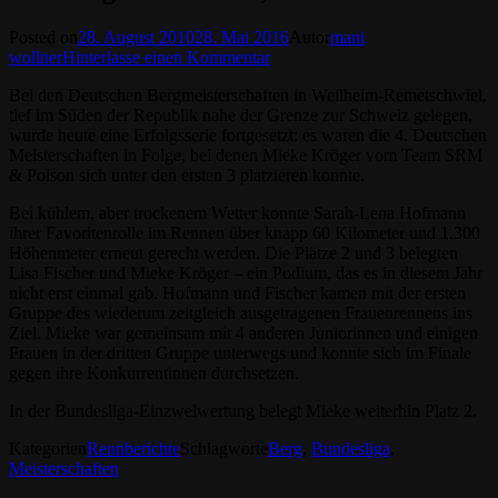
Posted on
28. August 2010
28. Mai 2016
Autor
mani
wollner
Hinterlasse einen Kommentar
Bei den Deutschen Bergmeisterschaften in Weilheim-Remetschwiel,
tief im Süden der Republik nahe der Grenze zur Schweiz gelegen,
wurde heute eine Erfolgsserie fortgesetzt: es waren die 4. Deutschen
Meisterschaften in Folge, bei denen Mieke Kröger vom Team SRM
& Poison sich unter den ersten 3 platzieren konnte.
Bei kühlem, aber trockenem Wetter konnte Sarah-Lena Hofmann
ihrer Favoritenrolle im Rennen über knapp 60 Kilometer und 1.300
Höhenmeter erneut gerecht werden. Die Plätze 2 und 3 belegten
Lisa Fischer und Mieke Kröger – ein Podium, das es in diesem Jahr
nicht erst einmal gab. Hofmann und Fischer kamen mit der ersten
Gruppe des wiederum zeitgleich ausgetragenen Frauenrennens ins
Ziel. Mieke war gemeinsam mit 4 anderen Juniorinnen und einigen
Frauen in der dritten Gruppe unterwegs und konnte sich im Finale
gegen ihre Konkurrentinnen durchsetzen.
In der Bundesliga-Einzwelwertung belegt Mieke weiterhin Platz 2.
Kategorien
Rennberichte
Schlagworte
Berg
,
Bundesliga
,
Meisterschaften