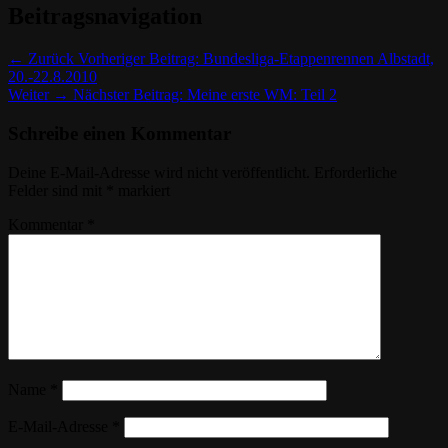
Beitragsnavigation
← Zurück
Vorheriger Beitrag:
Bundesliga-Etappenrennen Albstadt,
20.-22.8.2010
Weiter →
Nächster Beitrag:
Meine erste WM: Teil 2
Schreibe einen Kommentar
Deine E-Mail-Adresse wird nicht veröffentlicht.
Erforderliche
Felder sind mit
*
markiert
Kommentar
*
Name
*
E-Mail-Adresse
*