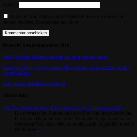
Website
Name, E-Mail-Adresse und Website in diesem Browser für
meinen nächsten Kommentar speichern.
Deutsche Straßenmeisterin 2016!
MDR-Bericht: Bahnspezialistin gewinnt auf der Straße
Radsport-News: Kröger macht Meisterstück mit lautstarker Radio-
Unterstützung
Film vom Zieleinlauf bei Radnet
Miekes Blog
Von Vier (Komma Zwei Fünf) auf Vierzig auf Hundertvierzig.
Die olympischen Sommerspiele in Rio* sind jetzt Geschichte.
Unser vier (Komma zwei fünf) Kilometer langer bzw. kurzer
Wettkampf lief leider nicht so bombastisch...eigentlich möchte
ich darüber
...