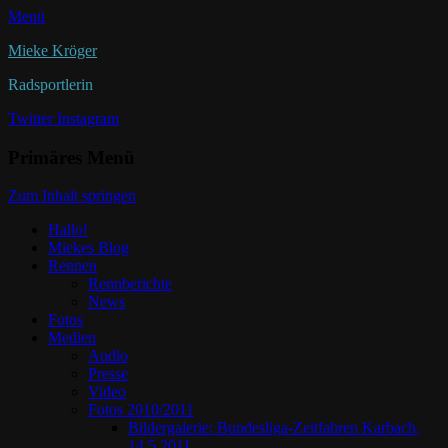
Menü
Mieke Kröger
Radsportlerin
Twitter
Instagram
Primäres Menü
Zum Inhalt springen
Hallo!
Miekes Blog
Rennen
Rennberichte
News
Fotos
Medien
Audio
Presse
Video
Fotos 2010/2011
Bildergalerie: Bundesliga-Zeitfahren Karbach,
14.5.2011