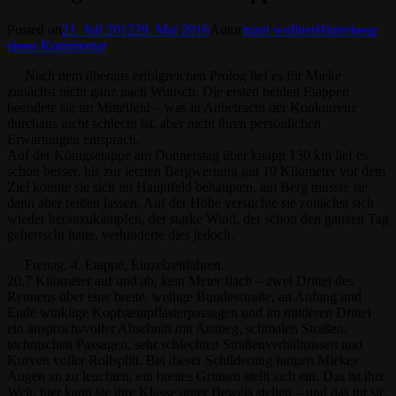
Posted on
21. Juli 2012
29. Mai 2016
Autor
mani wollner
Hinterlasse
einen Kommentar
Nach dem überaus erfolgreichen Prolog lief es für Mieke
zunächst nicht ganz nach Wunsch. Die ersten beiden Etappen
beendete sie im Mittelfeld – was in Anbetracht der Konkurrenz
durchaus nicht schlecht ist, aber nicht ihren persönlichen
Erwartungen entsprach.
Auf der Königsetappe am Donnerstag über knapp 130 km lief es
schon besser, bis zur letzten Bergwertung gut 10 Kilometer vor dem
Ziel konnte sie sich im Hauptfeld behaupten, am Berg musste sie
dann aber reißen lassen. Auf der Höhe versuchte sie zunächst sich
wieder heranzukämpfen, der starke Wind, der schon den ganzen Tag
geherrscht hatte, verhinderte dies jedoch.
Freitag, 4. Etappe, Einzelzeitfahren.
20,7 Kilometer auf und ab, kein Meter flach – zwei Drittel des
Rennens über eine breite, wellige Bundesstraße, an Anfang und
Ende winklige Kopfsteinpflasterpassagen und im mittleren Drittel
ein anspruchsvoller Abschnitt mit Anstieg, schmalen Straßen,
technischen Passagen, sehr schlechten Straßenverhältnissen und
Kurven voller Rollsplitt. Bei dieser Schilderung fangen Miekes
Augen an zu leuchten, ein breites Grinsen stellt sich ein. Das ist ihre
Welt, hier kann sie ihre Klasse unter Beweis stellen – und das tut sie.