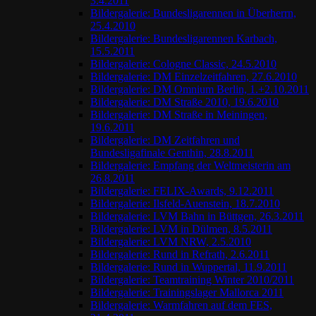
3.4.2011
Bildergalerie: Bundesligarennen in Überherrn,
25.4.2010
Bildergalerie: Bundesligarennen Karbach,
15.5.2011
Bildergalerie: Cologne Classic, 24.5.2010
Bildergalerie: DM Einzelzeitfahren, 27.6.2010
Bildergalerie: DM Omnium Berlin, 1.+2.10.2011
Bildergalerie: DM Straße 2010, 19.6.2010
Bildergalerie: DM Straße in Meiningen,
19.6.2011
Bildergalerie: DM Zeitfahren und
Bundesligafinale Genthin, 28.8.2011
Bildergalerie: Empfang der Weltmeisterin am
26.8.2011
Bildergalerie: FELIX-Awards, 9.12.2011
Bildergalerie: Ilsfeld-Auenstein, 18.7.2010
Bildergalerie: LVM Bahn in Büttgen, 26.3.2011
Bildergalerie: LVM in Dülmen, 8.5.2011
Bildergalerie: LVM NRW, 2.5.2010
Bildergalerie: Rund in Refrath, 2.6.2011
Bildergalerie: Rund in Wuppertal, 11.9.2011
Bildergalerie: Teamtraining Winter 2010/2011
Bildergalerie: Trainingslager Mallorca 2011
Bildergalerie: Warmfahren auf dem FES,