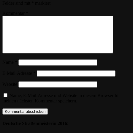
Felder sind mit
*
markiert
Kommentar
*
Name
*
E-Mail-Adresse
*
Website
Name, E-Mail-Adresse und Website in diesem Browser für
meinen nächsten Kommentar speichern.
Deutsche Straßenmeisterin 2016!