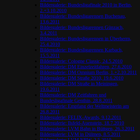
Bildergalerie: Bundesligafinale 2010 in Berlin,
2.+3.10.2010
Bildergalerie: Bundesligarennen Buchenau,
13.6.2011
Bildergalerie: Bundesligarennen Günzach,
3.4.2011
Bildergalerie: Bundesligarennen in Überherrn,
25.4.2010
Bildergalerie: Bundesligarennen Karbach,
15.5.2011
Bildergalerie: Cologne Classic, 24.5.2010
Bildergalerie: DM Einzelzeitfahren, 27.6.2010
Bildergalerie: DM Omnium Berlin, 1.+2.10.2011
Bildergalerie: DM Straße 2010, 19.6.2010
Bildergalerie: DM Straße in Meiningen,
19.6.2011
Bildergalerie: DM Zeitfahren und
Bundesligafinale Genthin, 28.8.2011
Bildergalerie: Empfang der Weltmeisterin am
26.8.2011
Bildergalerie: FELIX-Awards, 9.12.2011
Bildergalerie: Ilsfeld-Auenstein, 18.7.2010
Bildergalerie: LVM Bahn in Büttgen, 26.3.2011
Bildergalerie: LVM in Dülmen, 8.5.2011
Bildergalerie: LVM NRW, 2.5.2010