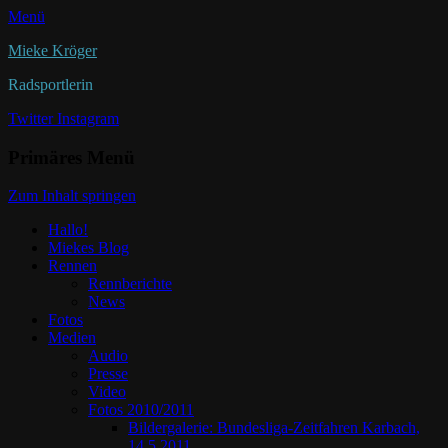
Menü
Mieke Kröger
Radsportlerin
Twitter
Instagram
Primäres Menü
Zum Inhalt springen
Hallo!
Miekes Blog
Rennen
Rennberichte
News
Fotos
Medien
Audio
Presse
Video
Fotos 2010/2011
Bildergalerie: Bundesliga-Zeitfahren Karbach,
14.5.2011