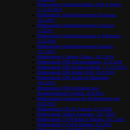
Bildergalerie: Bundesligafinale 2010 in Berlin,
2.+3.10.2010
Bildergalerie: Bundesligarennen Buchenau,
13.6.2011
Bildergalerie: Bundesligarennen Günzach,
3.4.2011
Bildergalerie: Bundesligarennen in Überherrn,
25.4.2010
Bildergalerie: Bundesligarennen Karbach,
15.5.2011
Bildergalerie: Cologne Classic, 24.5.2010
Bildergalerie: DM Einzelzeitfahren, 27.6.2010
Bildergalerie: DM Omnium Berlin, 1.+2.10.2011
Bildergalerie: DM Straße 2010, 19.6.2010
Bildergalerie: DM Straße in Meiningen,
19.6.2011
Bildergalerie: DM Zeitfahren und
Bundesligafinale Genthin, 28.8.2011
Bildergalerie: Empfang der Weltmeisterin am
26.8.2011
Bildergalerie: FELIX-Awards, 9.12.2011
Bildergalerie: Ilsfeld-Auenstein, 18.7.2010
Bildergalerie: LVM Bahn in Büttgen, 26.3.2011
Bildergalerie: LVM in Dülmen, 8.5.2011
Bildergalerie: LVM NRW, 2.5.2010