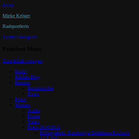
Menü
Mieke Kröger
Radsportlerin
Twitter
Instagram
Primäres Menü
Zum Inhalt springen
Hallo!
Miekes Blog
Rennen
Rennberichte
News
Fotos
Medien
Audio
Presse
Video
Fotos 2010/2011
Bildergalerie: Bundesliga-Zeitfahren Karbach,
14.5.2011