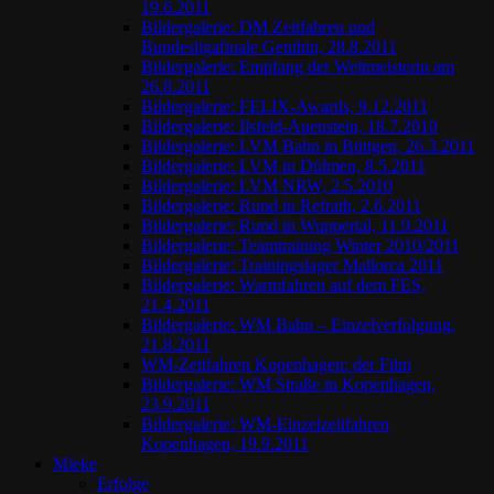
19.6.2011
Bildergalerie: DM Zeitfahren und
Bundesligafinale Genthin, 28.8.2011
Bildergalerie: Empfang der Weltmeisterin am
26.8.2011
Bildergalerie: FELIX-Awards, 9.12.2011
Bildergalerie: Ilsfeld-Auenstein, 18.7.2010
Bildergalerie: LVM Bahn in Büttgen, 26.3.2011
Bildergalerie: LVM in Dülmen, 8.5.2011
Bildergalerie: LVM NRW, 2.5.2010
Bildergalerie: Rund in Refrath, 2.6.2011
Bildergalerie: Rund in Wuppertal, 11.9.2011
Bildergalerie: Teamtraining Winter 2010/2011
Bildergalerie: Trainingslager Mallorca 2011
Bildergalerie: Warmfahren auf dem FES,
21.4.2011
Bildergalerie: WM Bahn – Einzelverfolgung,
21.8.2011
WM-Zeitfahren Kopenhagen: der Film
Bildergalerie: WM Straße in Kopenhagen,
23.9.2011
Bildergalerie: WM-Einzelzeitfahren
Kopenhagen, 19.9.2011
Mieke
Erfolge