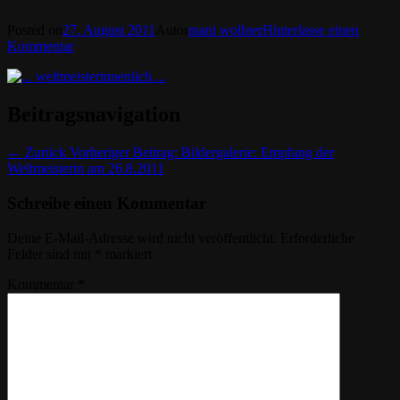
Posted on
27. August 2011
Autor
mani wollner
Hinterlasse einen
Kommentar
Beitragsnavigation
← Zurück
Vorheriger Beitrag:
Bildergalerie: Empfang der
Weltmeisterin am 26.8.2011
Schreibe einen Kommentar
Deine E-Mail-Adresse wird nicht veröffentlicht.
Erforderliche
Felder sind mit
*
markiert
Kommentar
*