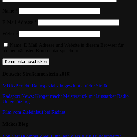
Name
*
E-Mail-Adresse
*
Website
Name, E-Mail-Adresse und Website in diesem Browser für
meinen nächsten Kommentar speichern.
Deutsche Straßenmeisterin 2016!
MDR-Bericht: Bahnspezialistin gewinnt auf der Straße
Radsport-News: Kröger macht Meisterstück mit lautstarker Radio-
Unterstützung
Film vom Zieleinlauf bei Radnet
Miekes Blog
Von Vier (Komma Zwei Fünf) auf Vierzig auf Hundertvierzig.