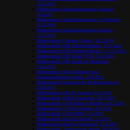
13.6.2011
Bildergalerie: Bundesligarennen Günzach,
3.4.2011
Bildergalerie: Bundesligarennen in Überherrn,
25.4.2010
Bildergalerie: Bundesligarennen Karbach,
15.5.2011
Bildergalerie: Cologne Classic, 24.5.2010
Bildergalerie: DM Einzelzeitfahren, 27.6.2010
Bildergalerie: DM Omnium Berlin, 1.+2.10.2011
Bildergalerie: DM Straße 2010, 19.6.2010
Bildergalerie: DM Straße in Meiningen,
19.6.2011
Bildergalerie: DM Zeitfahren und
Bundesligafinale Genthin, 28.8.2011
Bildergalerie: Empfang der Weltmeisterin am
26.8.2011
Bildergalerie: FELIX-Awards, 9.12.2011
Bildergalerie: Ilsfeld-Auenstein, 18.7.2010
Bildergalerie: LVM Bahn in Büttgen, 26.3.2011
Bildergalerie: LVM in Dülmen, 8.5.2011
Bildergalerie: LVM NRW, 2.5.2010
Bildergalerie: Rund in Refrath, 2.6.2011
Bildergalerie: Rund in Wuppertal, 11.9.2011
Bildergalerie: Teamtraining Winter 2010/2011