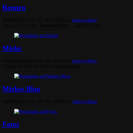
Rennen
Veröffentlicht am:
25. Mai 2011
nach
mani wollner
Hier geht es zu den Rennberichten … und den News
Mieke
Veröffentlicht am:
23. Mai 2011
nach
mani wollner
Erfolge Technische Daten Leistungsdaten
Miekes Blog
Veröffentlicht am:
29. Mai 2016
nach
mani wollner
Fotos