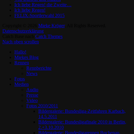
Ich liebe Regen! die Zweite…
Ich liebe Regen!
FELIX-Sportlerwahl 2015
Copyright © 2026
Mieke Kröger
. All Rights Reserved.
Datenschutzerklärung
Catch Base nach
Catch Themes
Nach oben scrollen
Hallo!
Miekes Blog
Rennen
Rennberichte
News
Fotos
Medien
Audio
Presse
Video
Fotos 2010/2011
Bildergalerie: Bundesliga-Zeitfahren Karbach,
14.5.2011
Bildergalerie: Bundesligafinale 2010 in Berlin,
2.+3.10.2010
Bildergalerie: Bundesligarennen Buchenau,