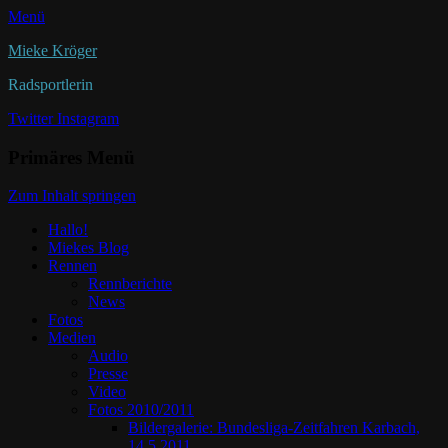
Menü
Mieke Kröger
Radsportlerin
Twitter
Instagram
Primäres Menü
Zum Inhalt springen
Hallo!
Miekes Blog
Rennen
Rennberichte
News
Fotos
Medien
Audio
Presse
Video
Fotos 2010/2011
Bildergalerie: Bundesliga-Zeitfahren Karbach,
14.5.2011