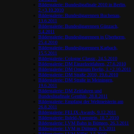
Bildergalerie: Bundesligafinale 2010 in Berlin,
2.+3.10.2010
Bildergalerie: Bundesligarennen Buchenau,
13.6.2011
Bildergalerie: Bundesligarennen Günzach,
3.4.2011
Bildergalerie: Bundesligarennen in Überherrn,
25.4.2010
Bildergalerie: Bundesligarennen Karbach,
15.5.2011
Bildergalerie: Cologne Classic, 24.5.2010
Bildergalerie: DM Einzelzeitfahren, 27.6.2010
Bildergalerie: DM Omnium Berlin, 1.+2.10.2011
Bildergalerie: DM Straße 2010, 19.6.2010
Bildergalerie: DM Straße in Meiningen,
19.6.2011
Bildergalerie: DM Zeitfahren und
Bundesligafinale Genthin, 28.8.2011
Bildergalerie: Empfang der Weltmeisterin am
26.8.2011
Bildergalerie: FELIX-Awards, 9.12.2011
Bildergalerie: Ilsfeld-Auenstein, 18.7.2010
Bildergalerie: LVM Bahn in Büttgen, 26.3.2011
Bildergalerie: LVM in Dülmen, 8.5.2011
Bildergalerie: LVM NRW, 2.5.2010