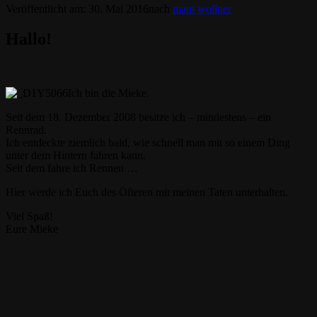
Veröffentlicht am:
30. Mai 2016
nach
mani wollner
Hallo!
Ich bin die Mieke.
Seit dem 18. Dezember 2008 besitze ich – mindestens – ein
Rennrad.
Ich entdeckte ziemlich bald, wie schnell man mit so einem Ding
unter dem Hintern fahren kann.
Seit dem fahre ich Rennen …
Hier werde ich Euch des Öfteren mit meinen Taten unterhalten.
Viel Spaß!
Eure Mieke